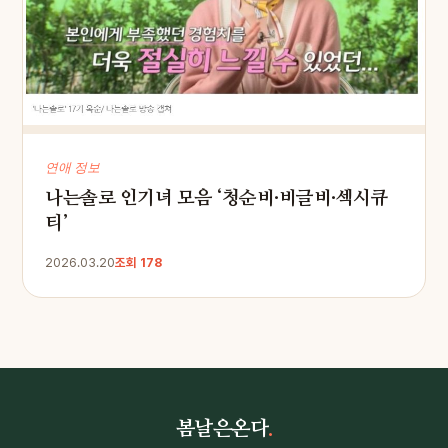
연애 정보
나는솔로 인기녀 모음 ‘청순비·비글비·섹시큐
티’
2026.03.20
조회 178
봄날은온다
.